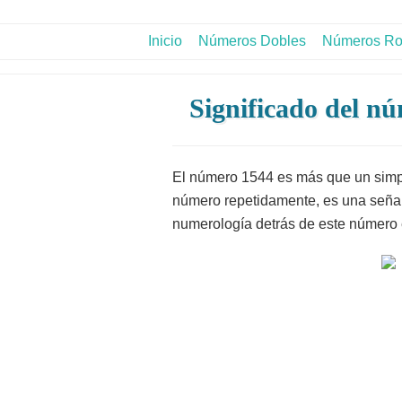
Numerologia.Top
El auténtico poder y significado de los números
Inicio
Números Dobles
Números R
Significado del n
El número 1544 es más que un simpl
número repetidamente, es una señal c
numerología detrás de este número e