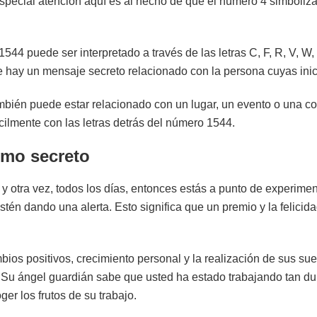
special atención aquí es al hecho de que el número 4 simboliza
.
44 puede ser interpretado a través de las letras C, F, R, V, W, 
e hay un mensaje secreto relacionado con la persona cuyas inicia
bién puede estar relacionado con un lugar, un evento o una co
ácilmente con las letras detrás del número 1544.
smo secreto
 otra vez, todos los días, entonces estás a punto de experimenta
stén dando una alerta. Esto significa que un premio y la felicid
bios positivos, crecimiento personal y la realización de sus su
s. Su ángel guardián sabe que usted ha estado trabajando tan du
er los frutos de su trabajo.