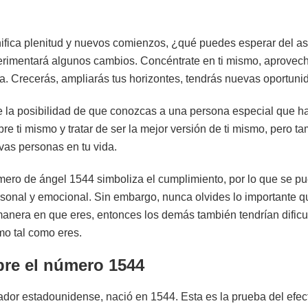
fica plenitud y nuevos comienzos, ¿qué puedes esperar del as
perimentará algunos cambios. Concéntrate en ti mismo, aprovec
a. Crecerás, ampliarás tus horizontes, tendrás nuevas oportunid
e la posibilidad de que conozcas a una persona especial que har
re ti mismo y tratar de ser la mejor versión de ti mismo, pero ta
vas personas en tu vida.
o de ángel 1544 simboliza el cumplimiento, por lo que se pue
sonal y emocional. Sin embargo, nunca olvides lo importante qu
manera en que eres, entonces los demás también tendrían dific
mo tal como eres.
bre el número 1544
ador estadounidense, nació en 1544. Esta es la prueba del efect